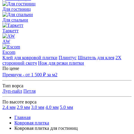
Для гостиниц
Для спальни
Таркетт
AW
Escom
Клей для ковровой плитки
Плинтус
Шпатель для клея
2Х
сторонний скотч
Нож для резки плитки
По цене
Премиум - от 1 500 ₽ за м2
Тип ворса
Луп-пайл
Петля
По высоте ворса
2.4 мм
2.9 мм
3.0 мм
4.0 мм
5.0 мм
Главная
Ковровая плитка
Ковровая плитка для гостиниц