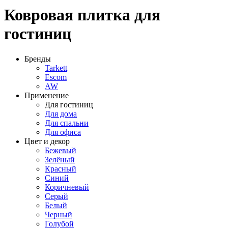
Ковровая плитка для
гостиниц
Бренды
Tarkett
Escom
AW
Применение
Для гостиниц
Для дома
Для спальни
Для офиса
Цвет и декор
Бежевый
Зелёный
Красный
Синий
Коричневый
Серый
Белый
Черный
Голубой