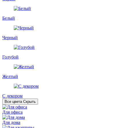
Белый
Черный
Голубой
Желтый
С декором
Все цвета
Скрыть
Для офиса
Для дома