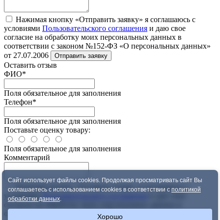
Нажимая кнопку «Отправить заявку» я соглашаюсь с
условиями
Пользовательского соглашения
и даю свое
согласие на обработку моих персональных данных в
соответствии с законом №152-ФЗ «О персональных данных»
от 27.07.2006
Отправить заявку
Оставить отзыв
ФИО
*
Поля обязательное для заполнения
Телефон
*
Поля обязательное для заполнения
Поставьте оценку товару:
Поля обязательное для заполнения
Комментарий
Сайт использует файлы cookies. Продолжая просматривать сайт Вы
Нажимая кнопку «Оставить отзыв» я соглашаюсь с
соглашаетесь с использованием cookies в соответствии с
политикой
условиями
Пользовательского соглашения
и даю свое
обработки данных
.
согласие на обработку моих персональных данных в
соответствии с законом №152-ФЗ «О персональных данных»
Хорошо